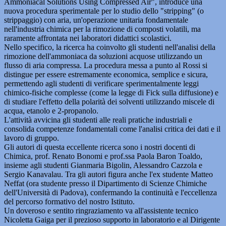
Ammoniacal Solutions Using Compressed Air", introduce una
nuova procedura sperimentale per lo studio dello "stripping" (o
strippaggio) con aria, un'operazione unitaria fondamentale
nell'industria chimica per la rimozione di composti volatili, ma
raramente affrontata nei laboratori didattici scolastici.
Nello specifico, la ricerca ha coinvolto gli studenti nell'analisi della
rimozione dell'ammoniaca da soluzioni acquose utilizzando un
flusso di aria compressa. La procedura messa a punto al Rossi si
distingue per essere estremamente economica, semplice e sicura,
permettendo agli studenti di verificare sperimentalmente leggi
chimico-fisiche complesse (come la legge di Fick sulla diffusione) e
di studiare l'effetto della polarità dei solventi utilizzando miscele di
acqua, etanolo e 2-propanolo.
L'attività avvicina gli studenti alle reali pratiche industriali e
consolida competenze fondamentali come l'analisi critica dei dati e il
lavoro di gruppo.
Gli autori di questa eccellente ricerca sono i nostri docenti di
Chimica, prof. Renato Bonomi e prof.ssa Paola Baron Toaldo,
insieme agli studenti Gianmaria Bigolin, Alessandro Cazzola e
Sergio Kanavalau. Tra gli autori figura anche l'ex studente Matteo
Neffat (ora studente presso il Dipartimento di Scienze Chimiche
dell'Università di Padova), confermando la continuità e l'eccellenza
del percorso formativo del nostro Istituto.
Un doveroso e sentito ringraziamento va all'assistente tecnico
Nicoletta Gaiga per il prezioso supporto in laboratorio e al Dirigente