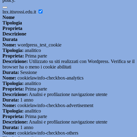
policy.
lnx.itisrossi.edu.it
Nome
Tipologia
Proprieta
Descrizione
Durata
Nome:
wordpress_test_cookie
Tipologia:
analitico
Proprieta:
Prima parte
Descrizione:
Utilizzato su siti realizzati con Wordpress. Verifica se il
browser ha o meno i cookie abilitati
Durata:
Sessione
Nome:
cookielawinfo-checkbox-analytics
Tipologia:
analitico
Proprieta:
Prima parte
Descrizione:
Analisi e profilazione navigazione utente
Durata:
1 anno
Nome:
cookielawinfo-checkbox-advertisement
Tipologia:
analitico
Proprieta:
Prima parte
Descrizione:
Analisi e profilazione navigazione utente
Durata:
1 anno
Nome:
cookielawinfo-checkbox-others