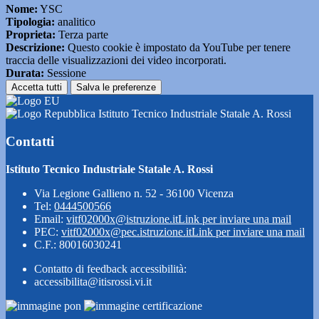
Nome:
YSC
Tipologia:
analitico
Proprieta:
Terza parte
Descrizione:
Questo cookie è impostato da YouTube per tenere
traccia delle visualizzazioni dei video incorporati.
Durata:
Sessione
Accetta tutti
Salva le preferenze
Istituto Tecnico Industriale Statale A. Rossi
Contatti
Istituto Tecnico Industriale Statale A. Rossi
Via Legione Gallieno n. 52 - 36100 Vicenza
Tel:
0444500566
Email:
vitf02000x@istruzione.it
Link per inviare una mail
PEC:
vitf02000x@pec.istruzione.it
Link per inviare una mail
C.F.: 80016030241
Contatto di feedback accessibilità:
accessibilita@itisrossi.vi.it