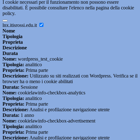
I cookie necessari per il funzionamento non possono essere
disabilitati. È possibile consultare l'elenco nella pagina della cookie
policy.
lnx.itisrossi.edu.it
Nome
Tipologia
Proprieta
Descrizione
Durata
Nome:
wordpress_test_cookie
Tipologia:
analitico
Proprieta:
Prima parte
Descrizione:
Utilizzato su siti realizzati con Wordpress. Verifica se il
browser ha o meno i cookie abilitati
Durata:
Sessione
Nome:
cookielawinfo-checkbox-analytics
Tipologia:
analitico
Proprieta:
Prima parte
Descrizione:
Analisi e profilazione navigazione utente
Durata:
1 anno
Nome:
cookielawinfo-checkbox-advertisement
Tipologia:
analitico
Proprieta:
Prima parte
Descrizione:
Analisi e profilazione navigazione utente