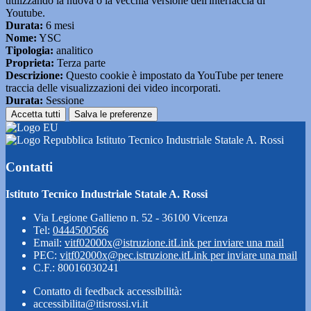
utilizzando la nuova o la vecchia versione dell'interfaccia di
Youtube.
Durata:
6 mesi
Nome:
YSC
Tipologia:
analitico
Proprieta:
Terza parte
Descrizione:
Questo cookie è impostato da YouTube per tenere
traccia delle visualizzazioni dei video incorporati.
Durata:
Sessione
Accetta tutti
Salva le preferenze
Istituto Tecnico Industriale Statale A. Rossi
Contatti
Istituto Tecnico Industriale Statale A. Rossi
Via Legione Gallieno n. 52 - 36100 Vicenza
Tel:
0444500566
Email:
vitf02000x@istruzione.it
Link per inviare una mail
PEC:
vitf02000x@pec.istruzione.it
Link per inviare una mail
C.F.: 80016030241
Contatto di feedback accessibilità:
accessibilita@itisrossi.vi.it