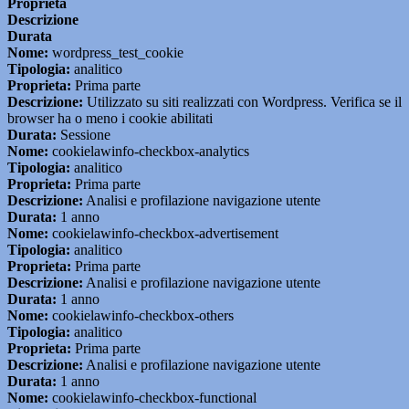
Proprieta
Descrizione
Durata
Nome:
wordpress_test_cookie
Tipologia:
analitico
Proprieta:
Prima parte
Descrizione:
Utilizzato su siti realizzati con Wordpress. Verifica se il
browser ha o meno i cookie abilitati
Durata:
Sessione
Nome:
cookielawinfo-checkbox-analytics
Tipologia:
analitico
Proprieta:
Prima parte
Descrizione:
Analisi e profilazione navigazione utente
Durata:
1 anno
Nome:
cookielawinfo-checkbox-advertisement
Tipologia:
analitico
Proprieta:
Prima parte
Descrizione:
Analisi e profilazione navigazione utente
Durata:
1 anno
Nome:
cookielawinfo-checkbox-others
Tipologia:
analitico
Proprieta:
Prima parte
Descrizione:
Analisi e profilazione navigazione utente
Durata:
1 anno
Nome:
cookielawinfo-checkbox-functional