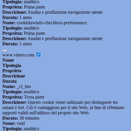
Tipologia:
analitico
Proprieta:
Prima parte
Descrizione:
Analisi e profilazione navigazione utente
Durata:
1 anno
Nome:
cookielawinfo-checkbox-performance
Tipologia:
analitico
Proprieta:
Prima parte
Descrizione:
Analisi e profilazione navigazione utente
Durata:
1 anno
www.vimeo.com
Nome
Tipologia
Proprieta
Descrizione
Durata
Nome:
_cf_bm
Tipologia:
analitico
Proprieta:
Terza parte
Descrizione:
Questo cookie viene utilizzato per distinguere tra
umani e bot. Ciò è vantaggioso per il sito Web, al fine di effettuare
rapporti validi sull'utilizzo del proprio sito Web.
Durata:
30 minutes
Nome:
vuid
Tipologia:
analitico