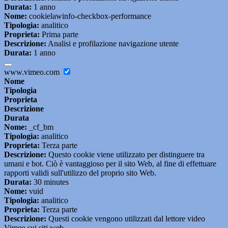
Durata:
1 anno
Nome:
cookielawinfo-checkbox-performance
Tipologia:
analitico
Proprieta:
Prima parte
Descrizione:
Analisi e profilazione navigazione utente
Durata:
1 anno
www.vimeo.com
Nome
Tipologia
Proprieta
Descrizione
Durata
Nome:
_cf_bm
Tipologia:
analitico
Proprieta:
Terza parte
Descrizione:
Questo cookie viene utilizzato per distinguere tra
umani e bot. Ciò è vantaggioso per il sito Web, al fine di effettuare
rapporti validi sull'utilizzo del proprio sito Web.
Durata:
30 minutes
Nome:
vuid
Tipologia:
analitico
Proprieta:
Terza parte
Descrizione:
Questi cookie vengono utilizzati dal lettore video
Vimeo sui siti web.