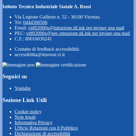
Istituto Tecnico Industriale Statale A. Rossi
Via Legione Gallieno n. 52 - 36100 Vicenza
Tel:
0444500566
Email:
vitf02000x@istruzione.it
Link per inviare una mail
PEC:
vitf02000x@pec.istruzione.it
Link per inviare una mail
C.F.: 80016030241
Contatto di feedback accessibilità:
accessibilita@itisrossi.vi.it
Seguici su
Youtube
Sezione Link Utili
Cookie policy
Note legali
Informativa Privacy
Ufficio Relazioni con il Pubblico
Dichiarazione di accessibilità