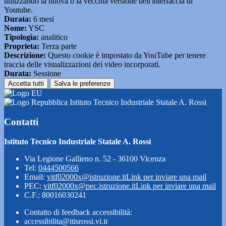
utilizzando la nuova o la vecchia versione dell'interfaccia di
Youtube.
Durata:
6 mesi
Nome:
YSC
Tipologia:
analitico
Proprieta:
Terza parte
Descrizione:
Questo cookie è impostato da YouTube per tenere
traccia delle visualizzazioni dei video incorporati.
Durata:
Sessione
Accetta tutti
Salva le preferenze
Istituto Tecnico Industriale Statale A. Rossi
Contatti
Istituto Tecnico Industriale Statale A. Rossi
Via Legione Gallieno n. 52 - 36100 Vicenza
Tel:
0444500566
Email:
vitf02000x@istruzione.it
Link per inviare una mail
PEC:
vitf02000x@pec.istruzione.it
Link per inviare una mail
C.F.: 80016030241
Contatto di feedback accessibilità:
accessibilita@itisrossi.vi.it