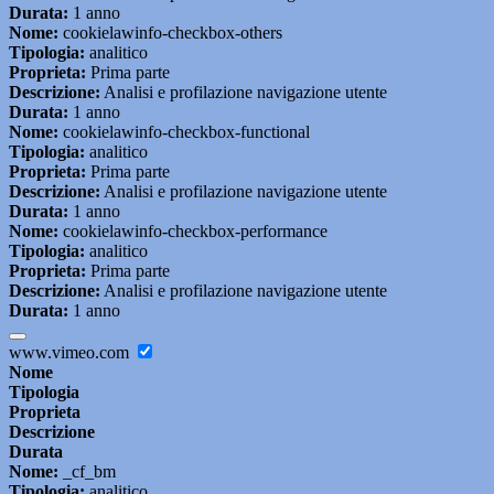
Durata:
1 anno
Nome:
cookielawinfo-checkbox-others
Tipologia:
analitico
Proprieta:
Prima parte
Descrizione:
Analisi e profilazione navigazione utente
Durata:
1 anno
Nome:
cookielawinfo-checkbox-functional
Tipologia:
analitico
Proprieta:
Prima parte
Descrizione:
Analisi e profilazione navigazione utente
Durata:
1 anno
Nome:
cookielawinfo-checkbox-performance
Tipologia:
analitico
Proprieta:
Prima parte
Descrizione:
Analisi e profilazione navigazione utente
Durata:
1 anno
www.vimeo.com
Nome
Tipologia
Proprieta
Descrizione
Durata
Nome:
_cf_bm
Tipologia:
analitico