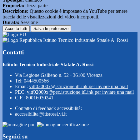
Proprieta:
Terza parte
Descrizione:
Questo cookie è impostato da YouTube per tenere
traccia delle visualizzazioni dei video incorporati.
Durata:
Sessione
Accetta tutti
Salva le preferenze
Istituto Tecnico Industriale Statale A. Rossi
Contatti
Istituto Tecnico Industriale Statale A. Rossi
Via Legione Gallieno n. 52 - 36100 Vicenza
Tel:
0444500566
Email:
vitf02000x@istruzione.it
Link per inviare una mail
PEC:
vitf02000x@pec.istruzione.it
Link per inviare una mail
C.F.: 80016030241
Contatto di feedback accessibilità:
accessibilita@itisrossi.vi.it
Seguici su