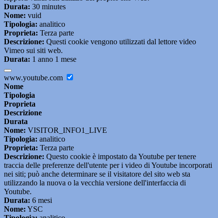
Durata:
30 minutes
Nome:
vuid
Tipologia:
analitico
Proprieta:
Terza parte
Descrizione:
Questi cookie vengono utilizzati dal lettore video
Vimeo sui siti web.
Durata:
1 anno 1 mese
www.youtube.com
Nome
Tipologia
Proprieta
Descrizione
Durata
Nome:
VISITOR_INFO1_LIVE
Tipologia:
analitico
Proprieta:
Terza parte
Descrizione:
Questo cookie è impostato da Youtube per tenere
traccia delle preferenze dell'utente per i video di Youtube incorporati
nei siti; può anche determinare se il visitatore del sito web sta
utilizzando la nuova o la vecchia versione dell'interfaccia di
Youtube.
Durata:
6 mesi
Nome:
YSC
Tipologia:
analitico