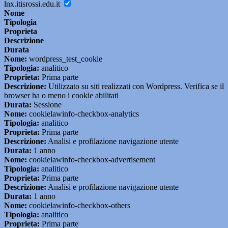
lnx.itisrossi.edu.it
Nome
Tipologia
Proprieta
Descrizione
Durata
Nome:
wordpress_test_cookie
Tipologia:
analitico
Proprieta:
Prima parte
Descrizione:
Utilizzato su siti realizzati con Wordpress. Verifica se il
browser ha o meno i cookie abilitati
Durata:
Sessione
Nome:
cookielawinfo-checkbox-analytics
Tipologia:
analitico
Proprieta:
Prima parte
Descrizione:
Analisi e profilazione navigazione utente
Durata:
1 anno
Nome:
cookielawinfo-checkbox-advertisement
Tipologia:
analitico
Proprieta:
Prima parte
Descrizione:
Analisi e profilazione navigazione utente
Durata:
1 anno
Nome:
cookielawinfo-checkbox-others
Tipologia:
analitico
Proprieta:
Prima parte