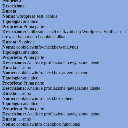
Proprieta
Descrizione
Durata
Nome:
wordpress_test_cookie
Tipologia:
analitico
Proprieta:
Prima parte
Descrizione:
Utilizzato su siti realizzati con Wordpress. Verifica se il
browser ha o meno i cookie abilitati
Durata:
Sessione
Nome:
cookielawinfo-checkbox-analytics
Tipologia:
analitico
Proprieta:
Prima parte
Descrizione:
Analisi e profilazione navigazione utente
Durata:
1 anno
Nome:
cookielawinfo-checkbox-advertisement
Tipologia:
analitico
Proprieta:
Prima parte
Descrizione:
Analisi e profilazione navigazione utente
Durata:
1 anno
Nome:
cookielawinfo-checkbox-others
Tipologia:
analitico
Proprieta:
Prima parte
Descrizione:
Analisi e profilazione navigazione utente
Durata:
1 anno
Nome:
cookielawinfo-checkbox-functional