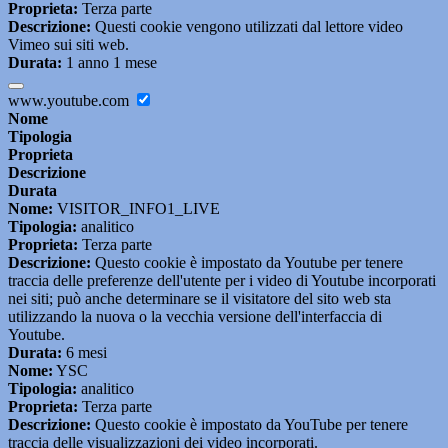
Proprieta:
Terza parte
Descrizione:
Questi cookie vengono utilizzati dal lettore video
Vimeo sui siti web.
Durata:
1 anno 1 mese
www.youtube.com
Nome
Tipologia
Proprieta
Descrizione
Durata
Nome:
VISITOR_INFO1_LIVE
Tipologia:
analitico
Proprieta:
Terza parte
Descrizione:
Questo cookie è impostato da Youtube per tenere
traccia delle preferenze dell'utente per i video di Youtube incorporati
nei siti; può anche determinare se il visitatore del sito web sta
utilizzando la nuova o la vecchia versione dell'interfaccia di
Youtube.
Durata:
6 mesi
Nome:
YSC
Tipologia:
analitico
Proprieta:
Terza parte
Descrizione:
Questo cookie è impostato da YouTube per tenere
traccia delle visualizzazioni dei video incorporati.