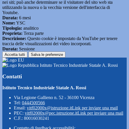
nei siti; può anche determinare se il visitatore del sito web sta
utilizzando la nuova o la vecchia versione dell'interfaccia di
Youtube.
Durata:
6 mesi
Nome:
YSC
Tipologia:
analitico
Proprieta:
Terza parte
Descrizione:
Questo cookie è impostato da YouTube per tenere
traccia delle visualizzazioni dei video incorporati.
Durata:
Sessione
Accetta tutti
Salva le preferenze
Istituto Tecnico Industriale Statale A. Rossi
Contatti
Istituto Tecnico Industriale Statale A. Rossi
Via Legione Gallieno n. 52 - 36100 Vicenza
Tel:
0444500566
Email:
vitf02000x@istruzione.it
Link per inviare una mail
PEC:
vitf02000x@pec.istruzione.it
Link per inviare una mail
C.F.: 80016030241
Contatto di feedback accessibilità: