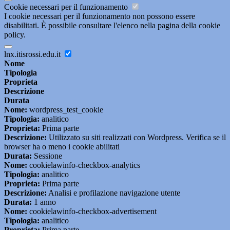
Cookie necessari per il funzionamento
I cookie necessari per il funzionamento non possono essere
disabilitati. È possibile consultare l'elenco nella pagina della cookie
policy.
lnx.itisrossi.edu.it
Nome
Tipologia
Proprieta
Descrizione
Durata
Nome:
wordpress_test_cookie
Tipologia:
analitico
Proprieta:
Prima parte
Descrizione:
Utilizzato su siti realizzati con Wordpress. Verifica se il
browser ha o meno i cookie abilitati
Durata:
Sessione
Nome:
cookielawinfo-checkbox-analytics
Tipologia:
analitico
Proprieta:
Prima parte
Descrizione:
Analisi e profilazione navigazione utente
Durata:
1 anno
Nome:
cookielawinfo-checkbox-advertisement
Tipologia:
analitico
Proprieta:
Prima parte