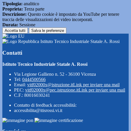
Tipologia:
analitico
Proprieta:
Terza parte
Descrizione:
Questo cookie è impostato da YouTube per tenere
traccia delle visualizzazioni dei video incorporati.
Durata:
Sessione
Accetta tutti
Salva le preferenze
Istituto Tecnico Industriale Statale A. Rossi
Contatti
Istituto Tecnico Industriale Statale A. Rossi
Via Legione Gallieno n. 52 - 36100 Vicenza
Tel:
0444500566
Email:
vitf02000x@istruzione.it
Link per inviare una mail
PEC:
vitf02000x@pec.istruzione.it
Link per inviare una mail
C.F.: 80016030241
Contatto di feedback accessibilità:
accessibilita@itisrossi.vi.it