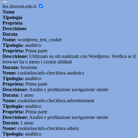
lnx.itisrossi.edu.it
Nome
Tipologia
Proprieta
Descrizione
Durata
Nome:
wordpress_test_cookie
Tipologia:
analitico
Proprieta:
Prima parte
Descrizione:
Utilizzato su siti realizzati con Wordpress. Verifica se il
browser ha o meno i cookie abilitati
Durata:
Sessione
Nome:
cookielawinfo-checkbox-analytics
Tipologia:
analitico
Proprieta:
Prima parte
Descrizione:
Analisi e profilazione navigazione utente
Durata:
1 anno
Nome:
cookielawinfo-checkbox-advertisement
Tipologia:
analitico
Proprieta:
Prima parte
Descrizione:
Analisi e profilazione navigazione utente
Durata:
1 anno
Nome:
cookielawinfo-checkbox-others
Tipologia:
analitico