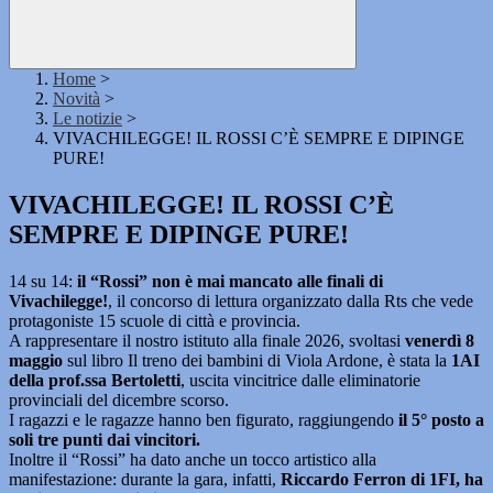
Home
>
Novità
>
Le notizie
>
VIVACHILEGGE! IL ROSSI C’È SEMPRE E DIPINGE
PURE!
VIVACHILEGGE! IL ROSSI C’È
SEMPRE E DIPINGE PURE!
14 su 14:
il “Rossi” non è mai mancato alle finali di
Vivachilegge!
, il concorso di lettura organizzato dalla Rts che vede
protagoniste 15 scuole di città e provincia.
A rappresentare il nostro istituto alla finale 2026, svoltasi
venerdì 8
maggio
sul libro Il treno dei bambini di Viola Ardone, è stata la
1AI
della prof.ssa Bertoletti
, uscita vincitrice dalle eliminatorie
provinciali del dicembre scorso.
I ragazzi e le ragazze hanno ben figurato, raggiungendo
il 5° posto a
soli tre punti dai vincitori.
Inoltre il “Rossi” ha dato anche un tocco artistico alla
manifestazione: durante la gara, infatti,
Riccardo Ferron di 1FI, ha