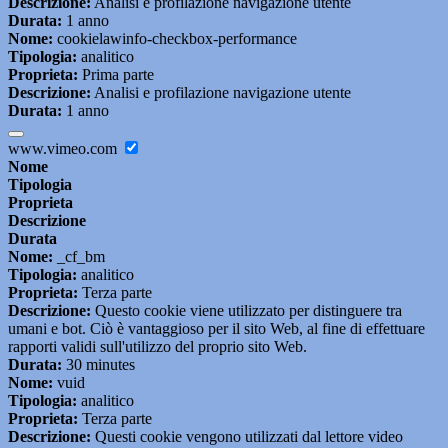
Descrizione:
Analisi e profilazione navigazione utente
Durata:
1 anno
Nome:
cookielawinfo-checkbox-performance
Tipologia:
analitico
Proprieta:
Prima parte
Descrizione:
Analisi e profilazione navigazione utente
Durata:
1 anno
www.vimeo.com
Nome
Tipologia
Proprieta
Descrizione
Durata
Nome:
_cf_bm
Tipologia:
analitico
Proprieta:
Terza parte
Descrizione:
Questo cookie viene utilizzato per distinguere tra
umani e bot. Ciò è vantaggioso per il sito Web, al fine di effettuare
rapporti validi sull'utilizzo del proprio sito Web.
Durata:
30 minutes
Nome:
vuid
Tipologia:
analitico
Proprieta:
Terza parte
Descrizione:
Questi cookie vengono utilizzati dal lettore video