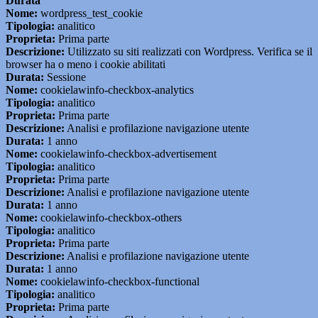
Durata
Nome:
wordpress_test_cookie
Tipologia:
analitico
Proprieta:
Prima parte
Descrizione:
Utilizzato su siti realizzati con Wordpress. Verifica se il
browser ha o meno i cookie abilitati
Durata:
Sessione
Nome:
cookielawinfo-checkbox-analytics
Tipologia:
analitico
Proprieta:
Prima parte
Descrizione:
Analisi e profilazione navigazione utente
Durata:
1 anno
Nome:
cookielawinfo-checkbox-advertisement
Tipologia:
analitico
Proprieta:
Prima parte
Descrizione:
Analisi e profilazione navigazione utente
Durata:
1 anno
Nome:
cookielawinfo-checkbox-others
Tipologia:
analitico
Proprieta:
Prima parte
Descrizione:
Analisi e profilazione navigazione utente
Durata:
1 anno
Nome:
cookielawinfo-checkbox-functional
Tipologia:
analitico
Proprieta:
Prima parte