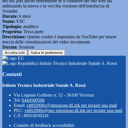
nei siti; può anche determinare se il visitatore del sito web sta
utilizzando la nuova o la vecchia versione dell'interfaccia di
Youtube.
Durata:
6 mesi
Nome:
YSC
Tipologia:
analitico
Proprieta:
Terza parte
Descrizione:
Questo cookie è impostato da YouTube per tenere
traccia delle visualizzazioni dei video incorporati.
Durata:
Sessione
Accetta tutti
Salva le preferenze
Istituto Tecnico Industriale Statale A. Rossi
Contatti
Istituto Tecnico Industriale Statale A. Rossi
Via Legione Gallieno n. 52 - 36100 Vicenza
Tel:
0444500566
Email:
vitf02000x@istruzione.it
Link per inviare una mail
PEC:
vitf02000x@pec.istruzione.it
Link per inviare una mail
C.F.: 80016030241
Contatto di feedback accessibilità: