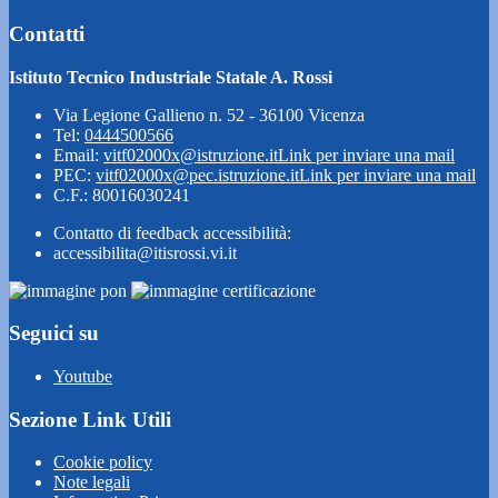
Contatti
Istituto Tecnico Industriale Statale A. Rossi
Via Legione Gallieno n. 52 - 36100 Vicenza
Tel:
0444500566
Email:
vitf02000x@istruzione.it
Link per inviare una mail
PEC:
vitf02000x@pec.istruzione.it
Link per inviare una mail
C.F.: 80016030241
Contatto di feedback accessibilità:
accessibilita@itisrossi.vi.it
Seguici su
Youtube
Sezione Link Utili
Cookie policy
Note legali