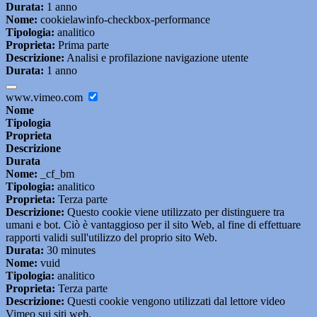
Durata:
1 anno
Nome:
cookielawinfo-checkbox-performance
Tipologia:
analitico
Proprieta:
Prima parte
Descrizione:
Analisi e profilazione navigazione utente
Durata:
1 anno
www.vimeo.com
Nome
Tipologia
Proprieta
Descrizione
Durata
Nome:
_cf_bm
Tipologia:
analitico
Proprieta:
Terza parte
Descrizione:
Questo cookie viene utilizzato per distinguere tra
umani e bot. Ciò è vantaggioso per il sito Web, al fine di effettuare
rapporti validi sull'utilizzo del proprio sito Web.
Durata:
30 minutes
Nome:
vuid
Tipologia:
analitico
Proprieta:
Terza parte
Descrizione:
Questi cookie vengono utilizzati dal lettore video
Vimeo sui siti web.