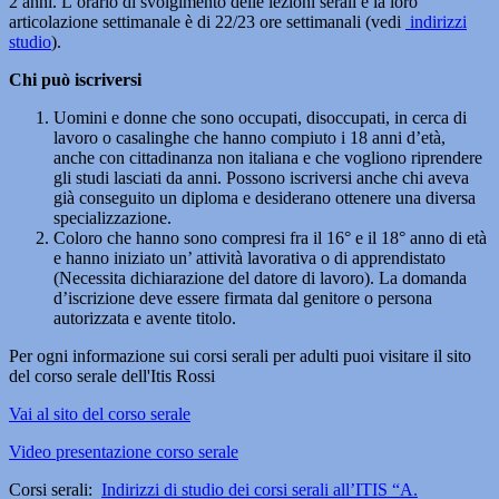
2 anni. L’orario di svolgimento delle lezioni serali e la loro
articolazione settimanale è di 22/23 ore settimanali (vedi
indirizzi
studio
).
Chi può iscriversi
Uomini e donne che sono occupati, disoccupati, in cerca di
lavoro o casalinghe che hanno compiuto i 18 anni d’età,
anche con cittadinanza non italiana e che vogliono riprendere
gli studi lasciati da anni. Possono iscriversi anche chi aveva
già conseguito un diploma e desiderano ottenere una diversa
specializzazione.
Coloro che hanno sono compresi fra il 16° e il 18° anno di età
e hanno iniziato un’ attività lavorativa o di apprendistato
(Necessita dichiarazione del datore di lavoro). La domanda
d’iscrizione deve essere firmata dal genitore o persona
autorizzata e avente titolo.
Per ogni informazione sui corsi serali per adulti puoi visitare il sito
del corso serale dell'Itis Rossi
Vai al sito del corso serale
Video presentazione corso serale
Corsi serali:
Indirizzi di studio dei corsi serali all’ITIS “A.