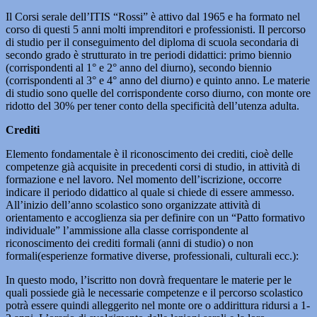
Il Corsi serale dell’ITIS “Rossi” è attivo dal 1965 e ha formato nel
corso di questi 5 anni molti imprenditori e professionisti. Il percorso
di studio per il conseguimento del diploma di scuola secondaria di
secondo grado è strutturato in tre periodi didattici: primo biennio
(corrispondenti al 1° e 2° anno del diurno), secondo biennio
(corrispondenti al 3° e 4° anno del diurno) e quinto anno. Le materie
di studio sono quelle del corrispondente corso diurno, con monte ore
ridotto del 30% per tener conto della specificità dell’utenza adulta.
Crediti
Elemento fondamentale è il riconoscimento dei crediti, cioè delle
competenze già acquisite in precedenti corsi di studio, in attività di
formazione e nel lavoro. Nel momento dell’iscrizione, occorre
indicare il periodo didattico al quale si chiede di essere ammesso.
All’inizio dell’anno scolastico sono organizzate attività di
orientamento e accoglienza sia per definire con un “Patto formativo
individuale” l’ammissione alla classe corrispondente al
riconoscimento dei crediti formali (anni di studio) o non
formali(esperienze formative diverse, professionali, culturali ecc.):
In questo modo, l’iscritto non dovrà frequentare le materie per le
quali possiede già le necessarie competenze e il percorso scolastico
potrà essere quindi alleggerito nel monte ore o addirittura ridursi a 1-