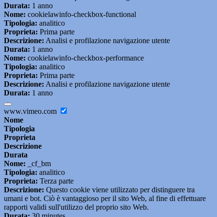
Durata:
1 anno
Nome:
cookielawinfo-checkbox-functional
Tipologia:
analitico
Proprieta:
Prima parte
Descrizione:
Analisi e profilazione navigazione utente
Durata:
1 anno
Nome:
cookielawinfo-checkbox-performance
Tipologia:
analitico
Proprieta:
Prima parte
Descrizione:
Analisi e profilazione navigazione utente
Durata:
1 anno
www.vimeo.com
Nome
Tipologia
Proprieta
Descrizione
Durata
Nome:
_cf_bm
Tipologia:
analitico
Proprieta:
Terza parte
Descrizione:
Questo cookie viene utilizzato per distinguere tra
umani e bot. Ciò è vantaggioso per il sito Web, al fine di effettuare
rapporti validi sull'utilizzo del proprio sito Web.
Durata:
30 minutes