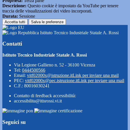
Proprieta:
Terza parte
Descrizione:
Questo cookie è impostato da YouTube per tenere
traccia delle visualizzazioni dei video incorporati.
Durata:
Sessione
Accetta tutti
Salva le preferenze
Istituto Tecnico Industriale Statale A. Rossi
Contatti
Istituto Tecnico Industriale Statale A. Rossi
Via Legione Gallieno n. 52 - 36100 Vicenza
Tel:
0444500566
Email:
vitf02000x@istruzione.it
Link per inviare una mail
PEC:
vitf02000x@pec.istruzione.it
Link per inviare una mail
C.F.: 80016030241
Contatto di feedback accessibilità:
accessibilita@itisrossi.vi.it
Seguici su