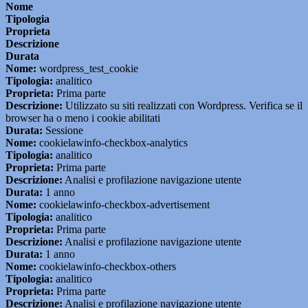
Nome
Tipologia
Proprieta
Descrizione
Durata
Nome:
wordpress_test_cookie
Tipologia:
analitico
Proprieta:
Prima parte
Descrizione:
Utilizzato su siti realizzati con Wordpress. Verifica se il
browser ha o meno i cookie abilitati
Durata:
Sessione
Nome:
cookielawinfo-checkbox-analytics
Tipologia:
analitico
Proprieta:
Prima parte
Descrizione:
Analisi e profilazione navigazione utente
Durata:
1 anno
Nome:
cookielawinfo-checkbox-advertisement
Tipologia:
analitico
Proprieta:
Prima parte
Descrizione:
Analisi e profilazione navigazione utente
Durata:
1 anno
Nome:
cookielawinfo-checkbox-others
Tipologia:
analitico
Proprieta:
Prima parte
Descrizione:
Analisi e profilazione navigazione utente