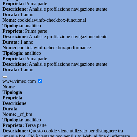
Proprieta:
Prima parte
Descrizione:
Analisi e profilazione navigazione utente
Durata:
1 anno
Nome:
cookielawinfo-checkbox-functional
Tipologia:
analitico
Proprieta:
Prima parte
Descrizione:
Analisi e profilazione navigazione utente
Durata:
1 anno
Nome:
cookielawinfo-checkbox-performance
Tipologia:
analitico
Proprieta:
Prima parte
Descrizione:
Analisi e profilazione navigazione utente
Durata:
1 anno
www.vimeo.com
Nome
Tipologia
Proprieta
Descrizione
Durata
Nome:
_cf_bm
Tipologia:
analitico
Proprieta:
Terza parte
Descrizione:
Questo cookie viene utilizzato per distinguere tra
umani e bot. Ciò è vantaggioso per il sito Web, al fine di effettuare