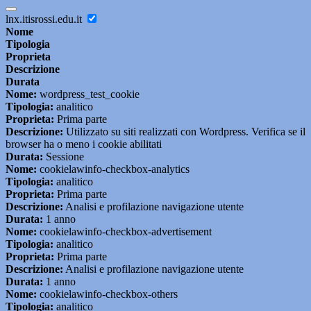
lnx.itisrossi.edu.it
Nome
Tipologia
Proprieta
Descrizione
Durata
Nome:
wordpress_test_cookie
Tipologia:
analitico
Proprieta:
Prima parte
Descrizione:
Utilizzato su siti realizzati con Wordpress. Verifica se il
browser ha o meno i cookie abilitati
Durata:
Sessione
Nome:
cookielawinfo-checkbox-analytics
Tipologia:
analitico
Proprieta:
Prima parte
Descrizione:
Analisi e profilazione navigazione utente
Durata:
1 anno
Nome:
cookielawinfo-checkbox-advertisement
Tipologia:
analitico
Proprieta:
Prima parte
Descrizione:
Analisi e profilazione navigazione utente
Durata:
1 anno
Nome:
cookielawinfo-checkbox-others
Tipologia:
analitico