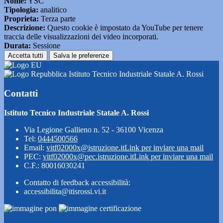
Nome:
YSC
Tipologia:
analitico
Proprieta:
Terza parte
Descrizione:
Questo cookie è impostato da YouTube per tenere
traccia delle visualizzazioni dei video incorporati.
Durata:
Sessione
Accetta tutti
Salva le preferenze
Istituto Tecnico Industriale Statale A. Rossi
Contatti
Istituto Tecnico Industriale Statale A. Rossi
Via Legione Gallieno n. 52 - 36100 Vicenza
Tel:
0444500566
Email:
vitf02000x@istruzione.it
Link per inviare una mail
PEC:
vitf02000x@pec.istruzione.it
Link per inviare una mail
C.F.: 80016030241
Contatto di feedback accessibilità:
accessibilita@itisrossi.vi.it