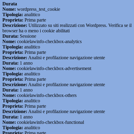
Durata
Nome:
wordpress_test_cookie
Tipologia:
analitico
Proprieta:
Prima parte
Descrizione:
Utilizzato su siti realizzati con Wordpress. Verifica se il
browser ha o meno i cookie abilitati
Durata:
Sessione
Nome:
cookielawinfo-checkbox-analytics
Tipologia:
analitico
Proprieta:
Prima parte
Descrizione:
Analisi e profilazione navigazione utente
Durata:
1 anno
Nome:
cookielawinfo-checkbox-advertisement
Tipologia:
analitico
Proprieta:
Prima parte
Descrizione:
Analisi e profilazione navigazione utente
Durata:
1 anno
Nome:
cookielawinfo-checkbox-others
Tipologia:
analitico
Proprieta:
Prima parte
Descrizione:
Analisi e profilazione navigazione utente
Durata:
1 anno
Nome:
cookielawinfo-checkbox-functional
Tipologia:
analitico
Proprieta:
Prima parte