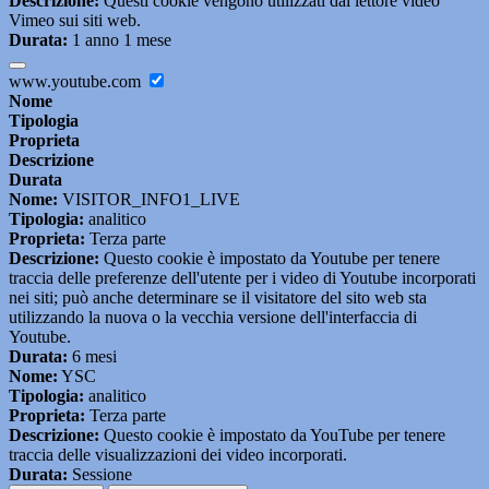
Descrizione:
Questi cookie vengono utilizzati dal lettore video
Vimeo sui siti web.
Durata:
1 anno 1 mese
www.youtube.com
Nome
Tipologia
Proprieta
Descrizione
Durata
Nome:
VISITOR_INFO1_LIVE
Tipologia:
analitico
Proprieta:
Terza parte
Descrizione:
Questo cookie è impostato da Youtube per tenere
traccia delle preferenze dell'utente per i video di Youtube incorporati
nei siti; può anche determinare se il visitatore del sito web sta
utilizzando la nuova o la vecchia versione dell'interfaccia di
Youtube.
Durata:
6 mesi
Nome:
YSC
Tipologia:
analitico
Proprieta:
Terza parte
Descrizione:
Questo cookie è impostato da YouTube per tenere
traccia delle visualizzazioni dei video incorporati.
Durata:
Sessione