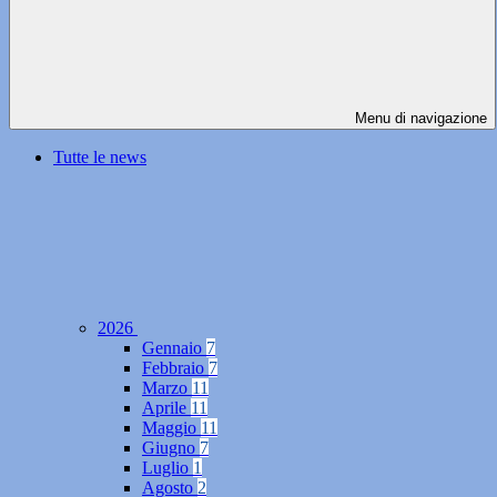
Menu di navigazione
Tutte le news
2026
Gennaio
7
Febbraio
7
Marzo
11
Aprile
11
Maggio
11
Giugno
7
Luglio
1
Agosto
2