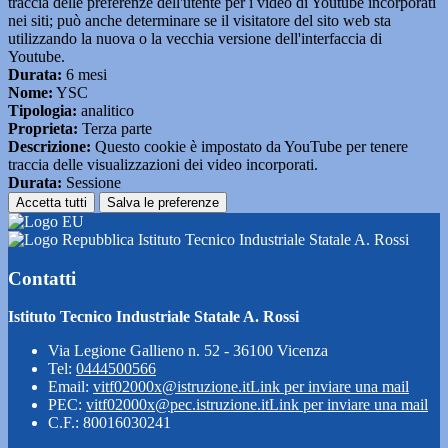
traccia delle preferenze dell'utente per i video di Youtube incorporati
nei siti; può anche determinare se il visitatore del sito web sta
utilizzando la nuova o la vecchia versione dell'interfaccia di
Youtube.
Durata:
6 mesi
Nome:
YSC
Tipologia:
analitico
Proprieta:
Terza parte
Descrizione:
Questo cookie è impostato da YouTube per tenere
traccia delle visualizzazioni dei video incorporati.
Durata:
Sessione
Accetta tutti
Salva le preferenze
Istituto Tecnico Industriale Statale A. Rossi
Contatti
Istituto Tecnico Industriale Statale A. Rossi
Via Legione Gallieno n. 52 - 36100 Vicenza
Tel:
0444500566
Email:
vitf02000x@istruzione.it
Link per inviare una mail
PEC:
vitf02000x@pec.istruzione.it
Link per inviare una mail
C.F.: 80016030241