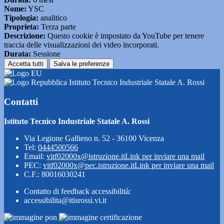
Nome:
YSC
Tipologia:
analitico
Proprieta:
Terza parte
Descrizione:
Questo cookie è impostato da YouTube per tenere
traccia delle visualizzazioni dei video incorporati.
Durata:
Sessione
Accetta tutti
Salva le preferenze
Istituto Tecnico Industriale Statale A. Rossi
Contatti
Istituto Tecnico Industriale Statale A. Rossi
Via Legione Gallieno n. 52 - 36100 Vicenza
Tel:
0444500566
Email:
vitf02000x@istruzione.it
Link per inviare una mail
PEC:
vitf02000x@pec.istruzione.it
Link per inviare una mail
C.F.: 80016030241
Contatto di feedback accessibilità:
accessibilita@itisrossi.vi.it