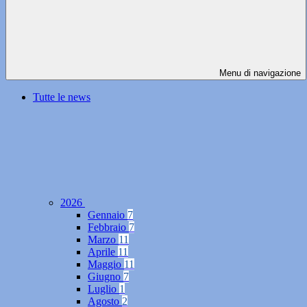
Menu di navigazione
Tutte le news
2026
Gennaio
7
Febbraio
7
Marzo
11
Aprile
11
Maggio
11
Giugno
7
Luglio
1
Agosto
2