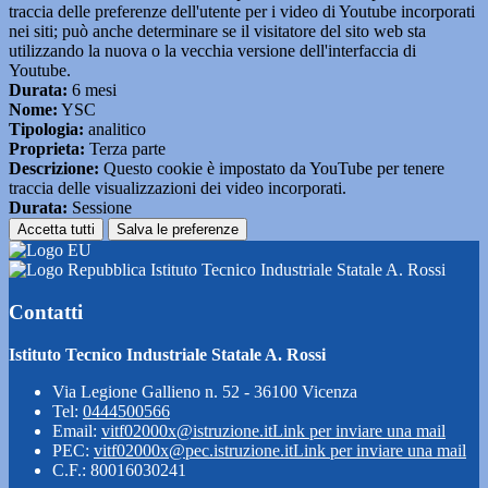
traccia delle preferenze dell'utente per i video di Youtube incorporati
nei siti; può anche determinare se il visitatore del sito web sta
utilizzando la nuova o la vecchia versione dell'interfaccia di
Youtube.
Durata:
6 mesi
Nome:
YSC
Tipologia:
analitico
Proprieta:
Terza parte
Descrizione:
Questo cookie è impostato da YouTube per tenere
traccia delle visualizzazioni dei video incorporati.
Durata:
Sessione
Accetta tutti
Salva le preferenze
Istituto Tecnico Industriale Statale A. Rossi
Contatti
Istituto Tecnico Industriale Statale A. Rossi
Via Legione Gallieno n. 52 - 36100 Vicenza
Tel:
0444500566
Email:
vitf02000x@istruzione.it
Link per inviare una mail
PEC:
vitf02000x@pec.istruzione.it
Link per inviare una mail
C.F.: 80016030241