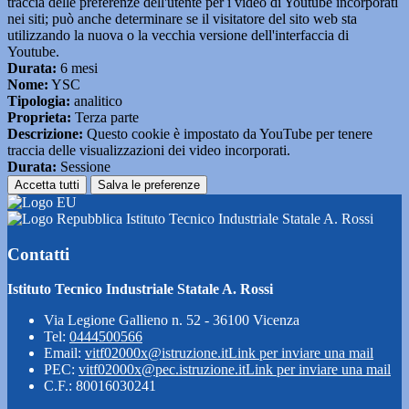
traccia delle preferenze dell'utente per i video di Youtube incorporati
nei siti; può anche determinare se il visitatore del sito web sta
utilizzando la nuova o la vecchia versione dell'interfaccia di
Youtube.
Durata:
6 mesi
Nome:
YSC
Tipologia:
analitico
Proprieta:
Terza parte
Descrizione:
Questo cookie è impostato da YouTube per tenere
traccia delle visualizzazioni dei video incorporati.
Durata:
Sessione
Accetta tutti
Salva le preferenze
Istituto Tecnico Industriale Statale A. Rossi
Contatti
Istituto Tecnico Industriale Statale A. Rossi
Via Legione Gallieno n. 52 - 36100 Vicenza
Tel:
0444500566
Email:
vitf02000x@istruzione.it
Link per inviare una mail
PEC:
vitf02000x@pec.istruzione.it
Link per inviare una mail
C.F.: 80016030241