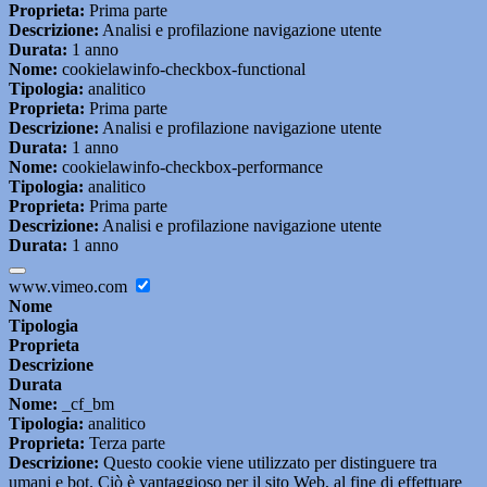
Proprieta:
Prima parte
Descrizione:
Analisi e profilazione navigazione utente
Durata:
1 anno
Nome:
cookielawinfo-checkbox-functional
Tipologia:
analitico
Proprieta:
Prima parte
Descrizione:
Analisi e profilazione navigazione utente
Durata:
1 anno
Nome:
cookielawinfo-checkbox-performance
Tipologia:
analitico
Proprieta:
Prima parte
Descrizione:
Analisi e profilazione navigazione utente
Durata:
1 anno
www.vimeo.com
Nome
Tipologia
Proprieta
Descrizione
Durata
Nome:
_cf_bm
Tipologia:
analitico
Proprieta:
Terza parte
Descrizione:
Questo cookie viene utilizzato per distinguere tra
umani e bot. Ciò è vantaggioso per il sito Web, al fine di effettuare