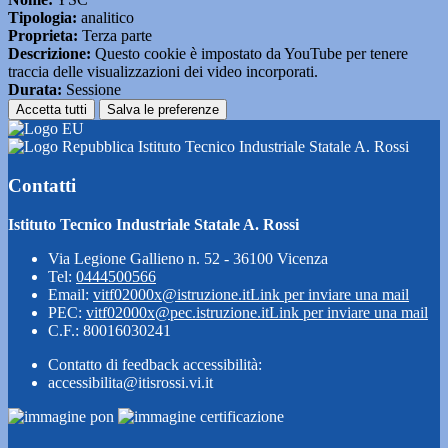
Tipologia:
analitico
Proprieta:
Terza parte
Descrizione:
Questo cookie è impostato da YouTube per tenere
traccia delle visualizzazioni dei video incorporati.
Durata:
Sessione
Accetta tutti
Salva le preferenze
Istituto Tecnico Industriale Statale A. Rossi
Contatti
Istituto Tecnico Industriale Statale A. Rossi
Via Legione Gallieno n. 52 - 36100 Vicenza
Tel:
0444500566
Email:
vitf02000x@istruzione.it
Link per inviare una mail
PEC:
vitf02000x@pec.istruzione.it
Link per inviare una mail
C.F.: 80016030241
Contatto di feedback accessibilità:
accessibilita@itisrossi.vi.it