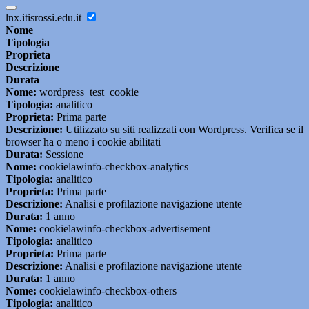
lnx.itisrossi.edu.it
Nome
Tipologia
Proprieta
Descrizione
Durata
Nome:
wordpress_test_cookie
Tipologia:
analitico
Proprieta:
Prima parte
Descrizione:
Utilizzato su siti realizzati con Wordpress. Verifica se il
browser ha o meno i cookie abilitati
Durata:
Sessione
Nome:
cookielawinfo-checkbox-analytics
Tipologia:
analitico
Proprieta:
Prima parte
Descrizione:
Analisi e profilazione navigazione utente
Durata:
1 anno
Nome:
cookielawinfo-checkbox-advertisement
Tipologia:
analitico
Proprieta:
Prima parte
Descrizione:
Analisi e profilazione navigazione utente
Durata:
1 anno
Nome:
cookielawinfo-checkbox-others
Tipologia:
analitico