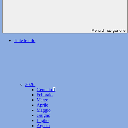
Menu di navigazione
Tutte le info
2026
Gennaio
1
Febbraio
Marzo
Aprile
Maggio
Giugno
Luglio
Agosto