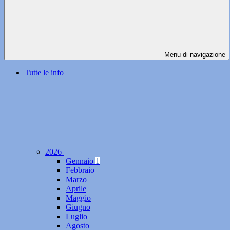
Menu di navigazione
Tutte le info
2026
Gennaio
1
Febbraio
Marzo
Aprile
Maggio
Giugno
Luglio
Agosto