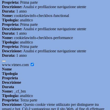
Proprieta:
Prima parte
Descrizione:
Analisi e profilazione navigazione utente
Durata:
1 anno
Nome:
cookielawinfo-checkbox-functional
Tipologia:
analitico
Proprieta:
Prima parte
Descrizione:
Analisi e profilazione navigazione utente
Durata:
1 anno
Nome:
cookielawinfo-checkbox-performance
Tipologia:
analitico
Proprieta:
Prima parte
Descrizione:
Analisi e profilazione navigazione utente
Durata:
1 anno
www.vimeo.com
Nome
Tipologia
Proprieta
Descrizione
Durata
Nome:
_cf_bm
Tipologia:
analitico
Proprieta:
Terza parte
Descrizione:
Questo cookie viene utilizzato per distinguere tra
umani e bot. Ciò è vantaggioso per il sito Web, al fine di effettuare