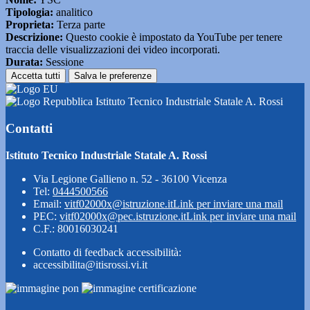
Tipologia:
analitico
Proprieta:
Terza parte
Descrizione:
Questo cookie è impostato da YouTube per tenere
traccia delle visualizzazioni dei video incorporati.
Durata:
Sessione
Accetta tutti
Salva le preferenze
Istituto Tecnico Industriale Statale A. Rossi
Contatti
Istituto Tecnico Industriale Statale A. Rossi
Via Legione Gallieno n. 52 - 36100 Vicenza
Tel:
0444500566
Email:
vitf02000x@istruzione.it
Link per inviare una mail
PEC:
vitf02000x@pec.istruzione.it
Link per inviare una mail
C.F.: 80016030241
Contatto di feedback accessibilità:
accessibilita@itisrossi.vi.it