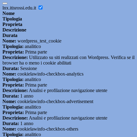
lnx.itisrossi.edu.it
Nome
Tipologia
Proprieta
Descrizione
Durata
Nome:
wordpress_test_cookie
Tipologia:
analitico
Proprieta:
Prima parte
Descrizione:
Utilizzato su siti realizzati con Wordpress. Verifica se il
browser ha o meno i cookie abilitati
Durata:
Sessione
Nome:
cookielawinfo-checkbox-analytics
Tipologia:
analitico
Proprieta:
Prima parte
Descrizione:
Analisi e profilazione navigazione utente
Durata:
1 anno
Nome:
cookielawinfo-checkbox-advertisement
Tipologia:
analitico
Proprieta:
Prima parte
Descrizione:
Analisi e profilazione navigazione utente
Durata:
1 anno
Nome:
cookielawinfo-checkbox-others
Tipologia:
analitico