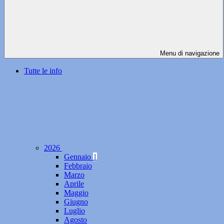
Menu di navigazione
Tutte le info
2026
Gennaio
1
Febbraio
Marzo
Aprile
Maggio
Giugno
Luglio
Agosto