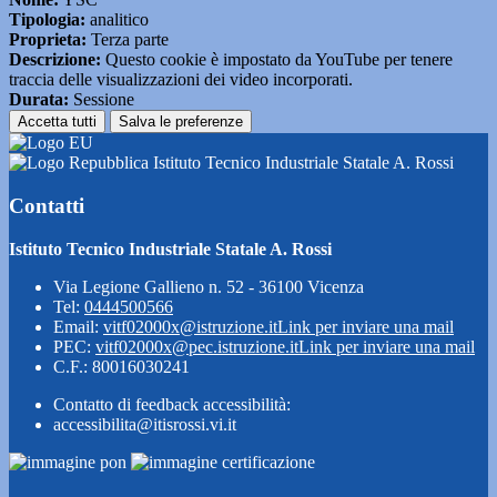
Tipologia:
analitico
Proprieta:
Terza parte
Descrizione:
Questo cookie è impostato da YouTube per tenere
traccia delle visualizzazioni dei video incorporati.
Durata:
Sessione
Accetta tutti
Salva le preferenze
Istituto Tecnico Industriale Statale A. Rossi
Contatti
Istituto Tecnico Industriale Statale A. Rossi
Via Legione Gallieno n. 52 - 36100 Vicenza
Tel:
0444500566
Email:
vitf02000x@istruzione.it
Link per inviare una mail
PEC:
vitf02000x@pec.istruzione.it
Link per inviare una mail
C.F.: 80016030241
Contatto di feedback accessibilità:
accessibilita@itisrossi.vi.it