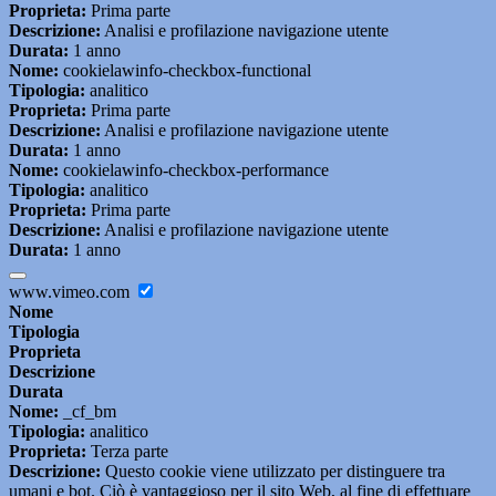
Proprieta:
Prima parte
Descrizione:
Analisi e profilazione navigazione utente
Durata:
1 anno
Nome:
cookielawinfo-checkbox-functional
Tipologia:
analitico
Proprieta:
Prima parte
Descrizione:
Analisi e profilazione navigazione utente
Durata:
1 anno
Nome:
cookielawinfo-checkbox-performance
Tipologia:
analitico
Proprieta:
Prima parte
Descrizione:
Analisi e profilazione navigazione utente
Durata:
1 anno
www.vimeo.com
Nome
Tipologia
Proprieta
Descrizione
Durata
Nome:
_cf_bm
Tipologia:
analitico
Proprieta:
Terza parte
Descrizione:
Questo cookie viene utilizzato per distinguere tra
umani e bot. Ciò è vantaggioso per il sito Web, al fine di effettuare