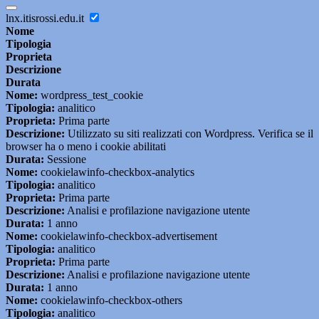
lnx.itisrossi.edu.it
Nome
Tipologia
Proprieta
Descrizione
Durata
Nome:
wordpress_test_cookie
Tipologia:
analitico
Proprieta:
Prima parte
Descrizione:
Utilizzato su siti realizzati con Wordpress. Verifica se il
browser ha o meno i cookie abilitati
Durata:
Sessione
Nome:
cookielawinfo-checkbox-analytics
Tipologia:
analitico
Proprieta:
Prima parte
Descrizione:
Analisi e profilazione navigazione utente
Durata:
1 anno
Nome:
cookielawinfo-checkbox-advertisement
Tipologia:
analitico
Proprieta:
Prima parte
Descrizione:
Analisi e profilazione navigazione utente
Durata:
1 anno
Nome:
cookielawinfo-checkbox-others
Tipologia:
analitico