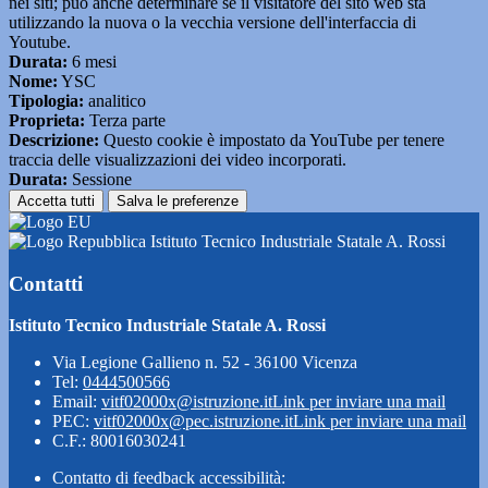
nei siti; può anche determinare se il visitatore del sito web sta
utilizzando la nuova o la vecchia versione dell'interfaccia di
Youtube.
Durata:
6 mesi
Nome:
YSC
Tipologia:
analitico
Proprieta:
Terza parte
Descrizione:
Questo cookie è impostato da YouTube per tenere
traccia delle visualizzazioni dei video incorporati.
Durata:
Sessione
Accetta tutti
Salva le preferenze
Istituto Tecnico Industriale Statale A. Rossi
Contatti
Istituto Tecnico Industriale Statale A. Rossi
Via Legione Gallieno n. 52 - 36100 Vicenza
Tel:
0444500566
Email:
vitf02000x@istruzione.it
Link per inviare una mail
PEC:
vitf02000x@pec.istruzione.it
Link per inviare una mail
C.F.: 80016030241
Contatto di feedback accessibilità: