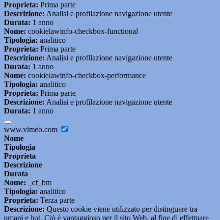
Proprieta:
Prima parte
Descrizione:
Analisi e profilazione navigazione utente
Durata:
1 anno
Nome:
cookielawinfo-checkbox-functional
Tipologia:
analitico
Proprieta:
Prima parte
Descrizione:
Analisi e profilazione navigazione utente
Durata:
1 anno
Nome:
cookielawinfo-checkbox-performance
Tipologia:
analitico
Proprieta:
Prima parte
Descrizione:
Analisi e profilazione navigazione utente
Durata:
1 anno
www.vimeo.com
Nome
Tipologia
Proprieta
Descrizione
Durata
Nome:
_cf_bm
Tipologia:
analitico
Proprieta:
Terza parte
Descrizione:
Questo cookie viene utilizzato per distinguere tra
umani e bot. Ciò è vantaggioso per il sito Web, al fine di effettuare