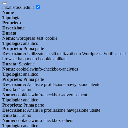
lnx.itisrossi.edu.it
Nome
Tipologia
Proprieta
Descrizione
Durata
Nome:
wordpress_test_cookie
Tipologia:
analitico
Proprieta:
Prima parte
Descrizione:
Utilizzato su siti realizzati con Wordpress. Verifica se il
browser ha o meno i cookie abilitati
Durata:
Sessione
Nome:
cookielawinfo-checkbox-analytics
Tipologia:
analitico
Proprieta:
Prima parte
Descrizione:
Analisi e profilazione navigazione utente
Durata:
1 anno
Nome:
cookielawinfo-checkbox-advertisement
Tipologia:
analitico
Proprieta:
Prima parte
Descrizione:
Analisi e profilazione navigazione utente
Durata:
1 anno
Nome:
cookielawinfo-checkbox-others
Tipologia:
analitico