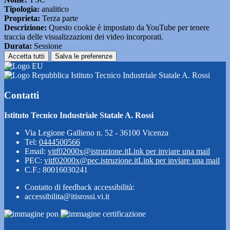
Tipologia:
analitico
Proprieta:
Terza parte
Descrizione:
Questo cookie è impostato da YouTube per tenere
traccia delle visualizzazioni dei video incorporati.
Durata:
Sessione
Accetta tutti
Salva le preferenze
Istituto Tecnico Industriale Statale A. Rossi
Contatti
Istituto Tecnico Industriale Statale A. Rossi
Via Legione Gallieno n. 52 - 36100 Vicenza
Tel:
0444500566
Email:
vitf02000x@istruzione.it
Link per inviare una mail
PEC:
vitf02000x@pec.istruzione.it
Link per inviare una mail
C.F.: 80016030241
Contatto di feedback accessibilità:
accessibilita@itisrossi.vi.it