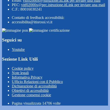
Email:
vitf02000x@istruzione.it
Link per inviare una mail
PEC:
vitf02000x@pec.istruzione.it
Link per inviare una mail
C.F.: 80016030241
Contatto di feedback accessibilità:
accessibilita@itisrossi.vi.it
Seguici su
Youtube
Sezione Link Utili
Cookie policy
Note legali
Informativa Privacy
Ufficio Relazioni con il Pubblico
Dichiarazione di accessibilità
Obiettivi di accessibilità
Gestione consensi cookie
Pagina visualizzata
14706
volte