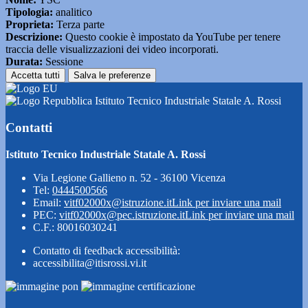
Tipologia:
analitico
Proprieta:
Terza parte
Descrizione:
Questo cookie è impostato da YouTube per tenere
traccia delle visualizzazioni dei video incorporati.
Durata:
Sessione
Accetta tutti
Salva le preferenze
Istituto Tecnico Industriale Statale A. Rossi
Contatti
Istituto Tecnico Industriale Statale A. Rossi
Via Legione Gallieno n. 52 - 36100 Vicenza
Tel:
0444500566
Email:
vitf02000x@istruzione.it
Link per inviare una mail
PEC:
vitf02000x@pec.istruzione.it
Link per inviare una mail
C.F.: 80016030241
Contatto di feedback accessibilità:
accessibilita@itisrossi.vi.it