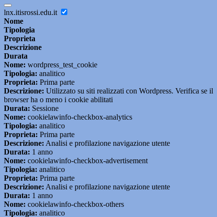
lnx.itisrossi.edu.it
Nome
Tipologia
Proprieta
Descrizione
Durata
Nome:
wordpress_test_cookie
Tipologia:
analitico
Proprieta:
Prima parte
Descrizione:
Utilizzato su siti realizzati con Wordpress. Verifica se il
browser ha o meno i cookie abilitati
Durata:
Sessione
Nome:
cookielawinfo-checkbox-analytics
Tipologia:
analitico
Proprieta:
Prima parte
Descrizione:
Analisi e profilazione navigazione utente
Durata:
1 anno
Nome:
cookielawinfo-checkbox-advertisement
Tipologia:
analitico
Proprieta:
Prima parte
Descrizione:
Analisi e profilazione navigazione utente
Durata:
1 anno
Nome:
cookielawinfo-checkbox-others
Tipologia:
analitico