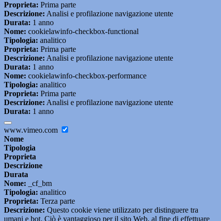
Proprieta:
Prima parte
Descrizione:
Analisi e profilazione navigazione utente
Durata:
1 anno
Nome:
cookielawinfo-checkbox-functional
Tipologia:
analitico
Proprieta:
Prima parte
Descrizione:
Analisi e profilazione navigazione utente
Durata:
1 anno
Nome:
cookielawinfo-checkbox-performance
Tipologia:
analitico
Proprieta:
Prima parte
Descrizione:
Analisi e profilazione navigazione utente
Durata:
1 anno
www.vimeo.com
Nome
Tipologia
Proprieta
Descrizione
Durata
Nome:
_cf_bm
Tipologia:
analitico
Proprieta:
Terza parte
Descrizione:
Questo cookie viene utilizzato per distinguere tra
umani e bot. Ciò è vantaggioso per il sito Web, al fine di effettuare