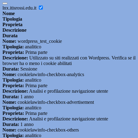
lnx.itisrossi.edu.it
Nome
Tipologia
Proprieta
Descrizione
Durata
Nome:
wordpress_test_cookie
Tipologia:
analitico
Proprieta:
Prima parte
Descrizione:
Utilizzato su siti realizzati con Wordpress. Verifica se il
browser ha o meno i cookie abilitati
Durata:
Sessione
Nome:
cookielawinfo-checkbox-analytics
Tipologia:
analitico
Proprieta:
Prima parte
Descrizione:
Analisi e profilazione navigazione utente
Durata:
1 anno
Nome:
cookielawinfo-checkbox-advertisement
Tipologia:
analitico
Proprieta:
Prima parte
Descrizione:
Analisi e profilazione navigazione utente
Durata:
1 anno
Nome:
cookielawinfo-checkbox-others
Tipologia:
analitico