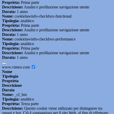
Proprieta:
Prima parte
Descrizione:
Analisi e profilazione navigazione utente
Durata:
1 anno
Nome:
cookielawinfo-checkbox-functional
Tipologia:
analitico
Proprieta:
Prima parte
Descrizione:
Analisi e profilazione navigazione utente
Durata:
1 anno
Nome:
cookielawinfo-checkbox-performance
Tipologia:
analitico
Proprieta:
Prima parte
Descrizione:
Analisi e profilazione navigazione utente
Durata:
1 anno
www.vimeo.com
Nome
Tipologia
Proprieta
Descrizione
Durata
Nome:
_cf_bm
Tipologia:
analitico
Proprieta:
Terza parte
Descrizione:
Questo cookie viene utilizzato per distinguere tra
umani e bot. Ciò è vantaggioso per il sito Web, al fine di effettuare