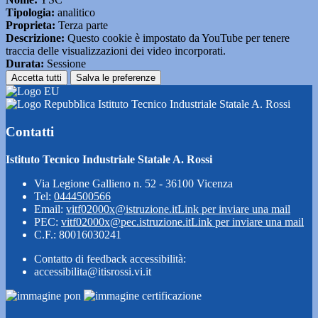
Tipologia:
analitico
Proprieta:
Terza parte
Descrizione:
Questo cookie è impostato da YouTube per tenere
traccia delle visualizzazioni dei video incorporati.
Durata:
Sessione
Accetta tutti
Salva le preferenze
Istituto Tecnico Industriale Statale A. Rossi
Contatti
Istituto Tecnico Industriale Statale A. Rossi
Via Legione Gallieno n. 52 - 36100 Vicenza
Tel:
0444500566
Email:
vitf02000x@istruzione.it
Link per inviare una mail
PEC:
vitf02000x@pec.istruzione.it
Link per inviare una mail
C.F.: 80016030241
Contatto di feedback accessibilità:
accessibilita@itisrossi.vi.it